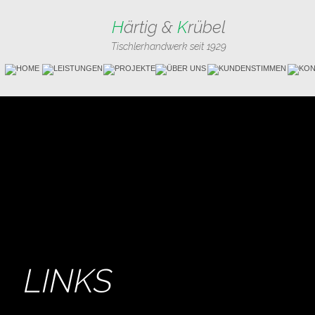
H
ärtig &
 K
rübel
Tischlerhandwerk seit 1929