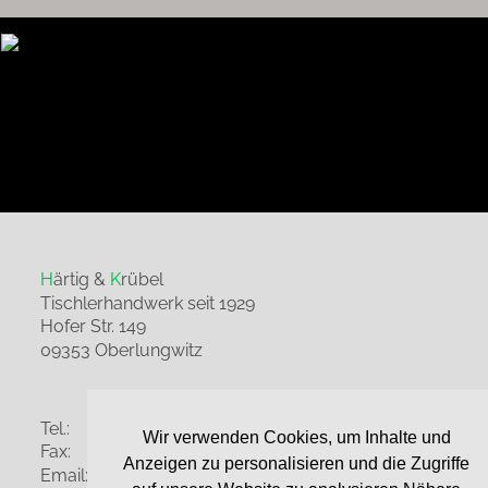
H
ärtig & 
K
rübel 
Tischlerhandwerk seit 1929
Hofer Str. 149
09353 Oberlungwitz
Tel.:
03723 - 42 205
Wir verwenden Cookies, um Inhalte und
Fax:
03723 - 45 639
Anzeigen zu personalisieren und die Zugriffe
Email:
info(at)tischlerei-haertig.de